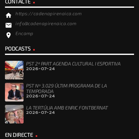
CONTACTE
https://cadenapirenaica.com
home
info@cadenapirenaica.com
email
Encamp
location_on
PODCASTS
PST 2ª PART AGENDA CULTURAL I ESPORTIVA
2026-07-24
PST Nº 3.029 ÚLTIM PROGRAMA DE LA
TEMPORADA
2026-07-24
LA TERTÚLIA AMB ENRIC FONTBERNAT
2026-07-24
EN DIRECTE