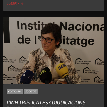
LLEGIR +
arrow_forward
ECONOMIA
SOCIETAT
L’INH TRIPLICA LES ADJUDICACIONS