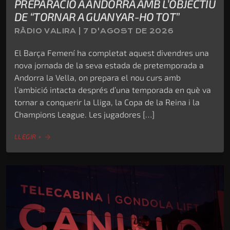
PREPARACIÓ A ANDORRA AMB L’OBJECTIU
DE “TORNAR A GUANYAR-HO TOT”
RÀDIO VALIRA | 7 D'AGOST DE 2026
El Barça Femení ha completat aquest divendres una
nova jornada de la seva estada de pretemporada a
Andorra la Vella, on prepara el nou curs amb
l’ambició intacta després d’una temporada en què va
tornar a conquerir la Lliga, la Copa de la Reina i la
Champions League. Les jugadores […]
LLEGIR +
arrow_forward