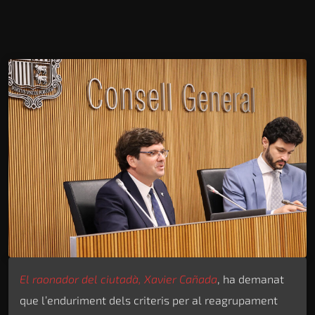
El raonador del ciutadà, Xavier Cañada
, ha demanat
que l’enduriment dels criteris per al reagrupament