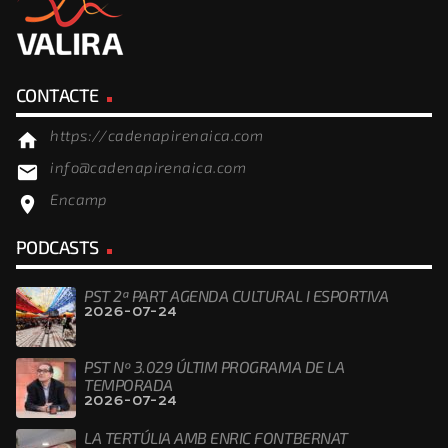
CONTACTE
https://cadenapirenaica.com
home
info@cadenapirenaica.com
email
Encamp
location_on
PODCASTS
PST 2ª PART AGENDA CULTURAL I ESPORTIVA
2026-07-24
PST Nº 3.029 ÚLTIM PROGRAMA DE LA
TEMPORADA
2026-07-24
LA TERTÚLIA AMB ENRIC FONTBERNAT