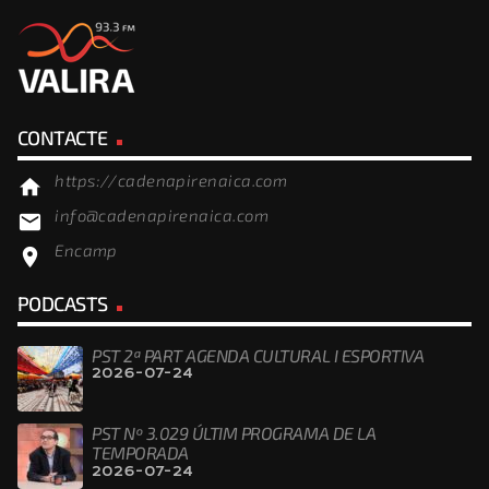
CONTACTE
https://cadenapirenaica.com
home
info@cadenapirenaica.com
email
Encamp
location_on
PODCASTS
PST 2ª PART AGENDA CULTURAL I ESPORTIVA
2026-07-24
PST Nº 3.029 ÚLTIM PROGRAMA DE LA
TEMPORADA
2026-07-24