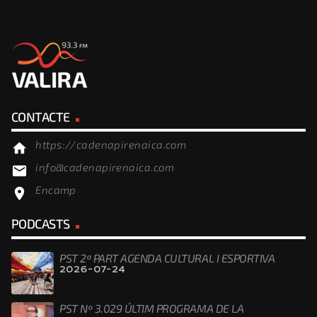
CONTACTE
https://cadenapirenaica.com
home
info@cadenapirenaica.com
email
Encamp
location_on
PODCASTS
PST 2ª PART AGENDA CULTURAL I ESPORTIVA
2026-07-24
PST Nº 3.029 ÚLTIM PROGRAMA DE LA