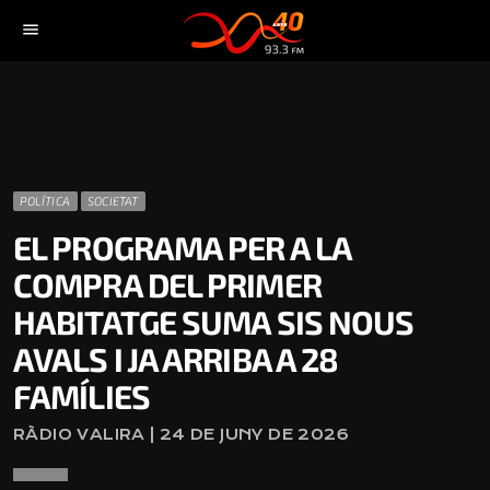
menu
POLÍTICA
SOCIETAT
EL PROGRAMA PER A LA
COMPRA DEL PRIMER
HABITATGE SUMA SIS NOUS
AVALS I JA ARRIBA A 28
FAMÍLIES
RÀDIO VALIRA | 24 DE JUNY DE 2026