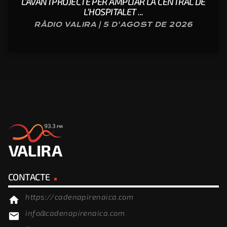
L’AVANTPROJECTE PER AMPLIAR LA CENTRAL DE
L’HOSPITALET ...
RÀDIO VALIRA | 5 D'AGOST DE 2026
CONTACTE
https://cadenapirenaica.com
home
info@cadenapirenaica.com
email