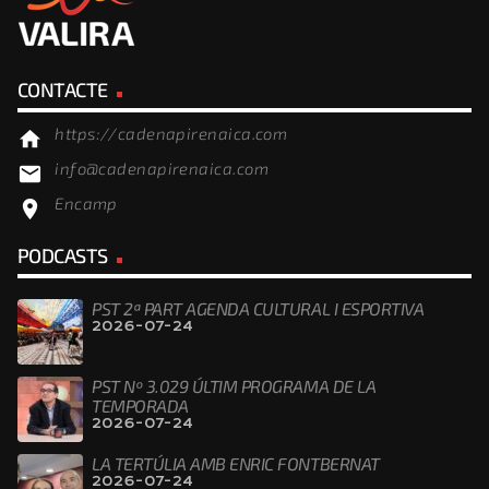
CONTACTE
https://cadenapirenaica.com
home
info@cadenapirenaica.com
email
Encamp
location_on
PODCASTS
PST 2ª PART AGENDA CULTURAL I ESPORTIVA
2026-07-24
PST Nº 3.029 ÚLTIM PROGRAMA DE LA
TEMPORADA
2026-07-24
LA TERTÚLIA AMB ENRIC FONTBERNAT
2026-07-24