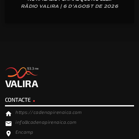
RÀDIO VALIRA | 6 D'AGOST DE 2026
CONTACTE
https://cadenapirenaica.com
home
info@cadenapirenaica.com
email
Encamp
location_on