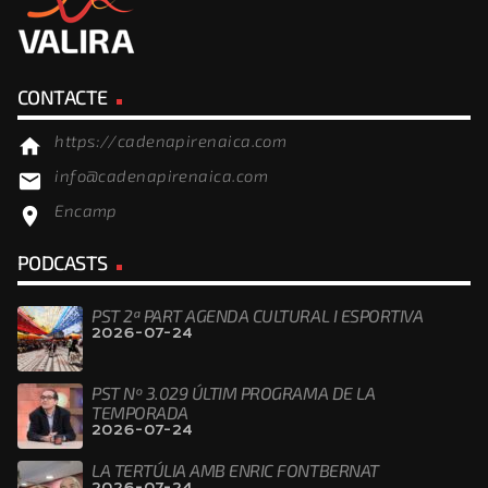
CONTACTE
https://cadenapirenaica.com
home
info@cadenapirenaica.com
email
Encamp
location_on
PODCASTS
PST 2ª PART AGENDA CULTURAL I ESPORTIVA
2026-07-24
PST Nº 3.029 ÚLTIM PROGRAMA DE LA
TEMPORADA
2026-07-24
LA TERTÚLIA AMB ENRIC FONTBERNAT