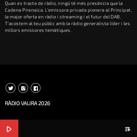
Quan es tracta de ràdio, ningú té més presència que la
Cadena Pirenaica. L’emissora privada pionera al Principat,
la major oferta en ràdio i streaming i el futur del DAB.
T’acostem al teu públic amb la ràdio generalista líder i les
millors emissores temàtiques.
RÀDIO VALIRA 2026
play_arrow
playlist_play