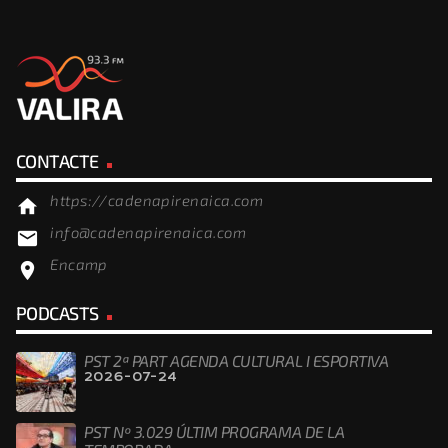
CONTACTE
https://cadenapirenaica.com
home
info@cadenapirenaica.com
email
Encamp
location_on
PODCASTS
PST 2ª PART AGENDA CULTURAL I ESPORTIVA
2026-07-24
PST Nº 3.029 ÚLTIM PROGRAMA DE LA