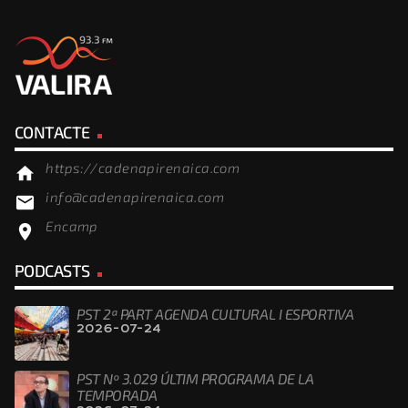
CONTACTE
https://cadenapirenaica.com
home
info@cadenapirenaica.com
email
Encamp
location_on
PODCASTS
PST 2ª PART AGENDA CULTURAL I ESPORTIVA
2026-07-24
PST Nº 3.029 ÚLTIM PROGRAMA DE LA
TEMPORADA