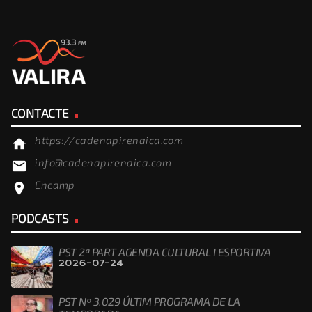
CONTACTE
https://cadenapirenaica.com
home
info@cadenapirenaica.com
email
Encamp
location_on
PODCASTS
PST 2ª PART AGENDA CULTURAL I ESPORTIVA
2026-07-24
PST Nº 3.029 ÚLTIM PROGRAMA DE LA