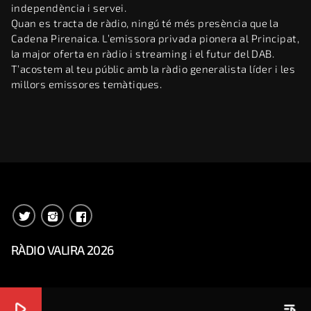
independència i servei.
Quan es tracta de ràdio, ningú té més presència que la
Cadena Pirenaica. L’emissora privada pionera al Principat,
la major oferta en ràdio i streaming i el futur del DAB.
T’acostem al teu públic amb la ràdio generalista líder i les
millors emissores temàtiques.
RÀDIO VALIRA 2026
play_arrow
playlist_play