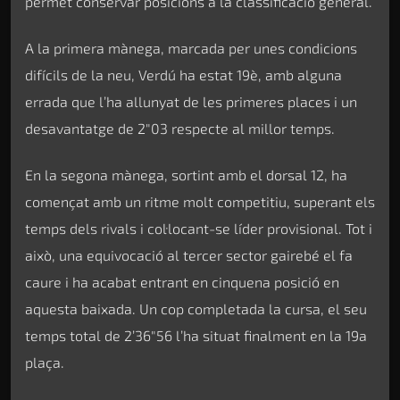
permet conservar posicions a la classificació general.
A la primera mànega, marcada per unes condicions
difícils de la neu, Verdú ha estat 19è, amb alguna
errada que l’ha allunyat de les primeres places i un
desavantatge de 2″03 respecte al millor temps.
En la segona mànega, sortint amb el dorsal 12, ha
començat amb un ritme molt competitiu, superant els
temps dels rivals i col·locant-se líder provisional. Tot i
això, una equivocació al tercer sector gairebé el fa
caure i ha acabat entrant en cinquena posició en
aquesta baixada. Un cop completada la cursa, el seu
temps total de 2’36″56 l’ha situat finalment en la 19a
plaça.