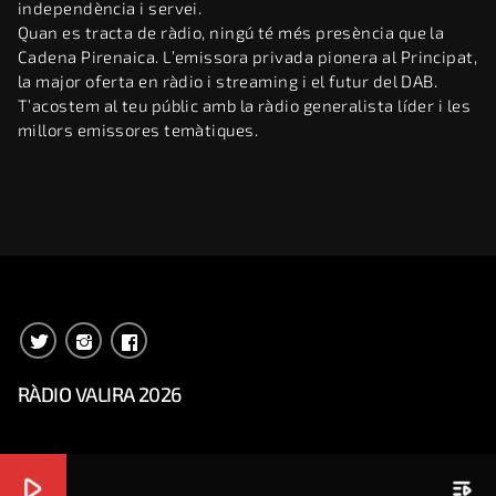
independència i servei.
Quan es tracta de ràdio, ningú té més presència que la
Cadena Pirenaica. L’emissora privada pionera al Principat,
la major oferta en ràdio i streaming i el futur del DAB.
T’acostem al teu públic amb la ràdio generalista líder i les
millors emissores temàtiques.
RÀDIO VALIRA 2026
play_arrow
playlist_play