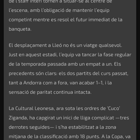
de l’staff interí tornen a situar-se al centre de
l’escena, amb l’obligació de mantenir l’equip
competint mentre es resol el futur immediat de la
banqueta.
El desplaçament a Lleó no és un viatge qualsevol.
Just en aquest estadi, l’equip va tancar la fase regular
de la temporada passada amb un empat a un. Els
precedents són clars: els dos partits del curs passat,
tant a Andorra com a fora, van acabar 1–1, i la
sensació de paritat continua intacta.
La Cultural Leonesa, ara sota les ordres de ‘Cuco’
Ziganda, ha capgirat un inici de lliga complicat —tres
derrotes seguides— i s’ha estabilitzat a la zona
mitjana de la classificació amb 18 punts. A la Copa, va