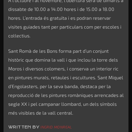
A l’octubre i al novembre, l’obertura serà de dimarts a
dissabte de 10.00 a 14.00 hores i de 15.00 a 18.00
hores. L’entrada és gratuïta i es podran reservar
visites guiades tant per particulars com per escoles i
col·lectius.
Sant Romà de les Bons forma part d’un conjunt
històric que domina la vall i que inclou la torre dels
Moros i diversos colomers, i conserva un interior ric
en pintures murals, retaules i escultures. Sant Miquel
d’Engolasters, per la seva banda, destaca per la
reproducció de les pintures romàniques arrencades al
segle XX i pel campanar llombard, un dels símbols
més visibles de la vall central.
WRITTEN BY
INGRID MONREAL