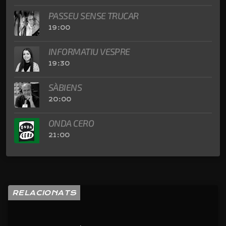
PASSEU SENSE TRUCAR
19:00
INFORMATIU VESPRE
19:30
SÀBIENS
20:00
ONDA CERO
21:00
RELACIONATS