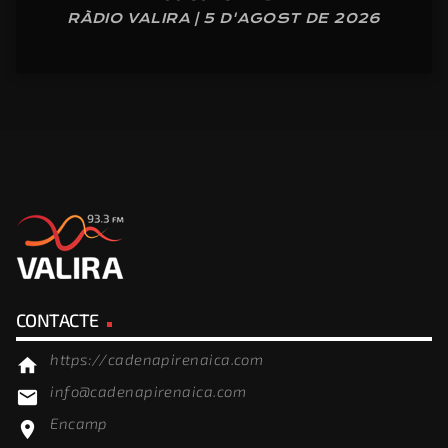
RÀDIO VALIRA | 5 D'AGOST DE 2026
CONTACTE
https://cadenapirenaica.com
home
info@cadenapirenaica.com
email
Encamp
location_on