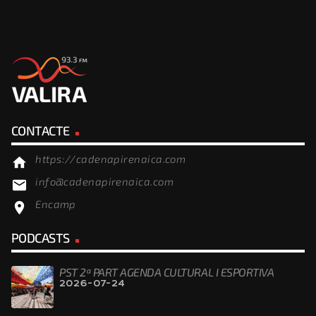
CONTACTE
https://cadenapirenaica.com
home
info@cadenapirenaica.com
email
Encamp
location_on
PODCASTS
PST 2ª PART AGENDA CULTURAL I ESPORTIVA
2026-07-24