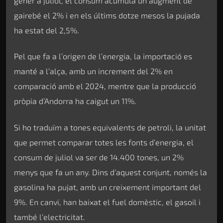
gener a juliol, el consum acumula un augment de
gairebé el 2% i en els últims dotze mesos la pujada
ha estat del 2,5%.
Pel que fa a l’origen de l’energia, la importació es
manté a l’alça, amb un increment del 2% en
comparació amb el 2024, mentre que la producció
pròpia d’Andorra ha caigut un 11%.
Si ho traduïm a tones equivalents de petroli, la unitat
que permet comparar totes les fonts d’energia, el
consum de juliol va ser de 14.400 tones, un 2%
menys que fa un any. Dins d’aquest conjunt, només la
gasolina ha pujat, amb un creixement important del
9%. En canvi, han baixat el fuel domèstic, el gasoil i
també l’electricitat.