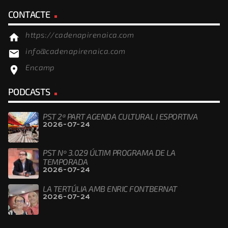
CONTACTE
https://cadenapirenaica.com
home
info@cadenapirenaica.com
email
Encamp
location_on
PODCASTS
PST 2ª PART AGENDA CULTURAL I ESPORTIVA
2026-07-24
PST Nº 3.029 ÚLTIM PROGRAMA DE LA
TEMPORADA
2026-07-24
LA TERTÚLIA AMB ENRIC FONTBERNAT
2026-07-24