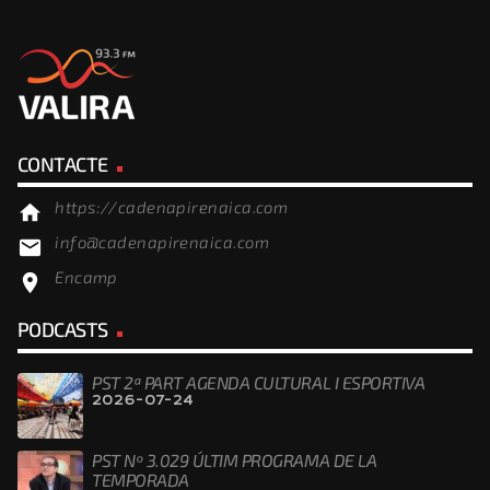
CONTACTE
https://cadenapirenaica.com
home
info@cadenapirenaica.com
email
Encamp
location_on
PODCASTS
PST 2ª PART AGENDA CULTURAL I ESPORTIVA
2026-07-24
PST Nº 3.029 ÚLTIM PROGRAMA DE LA
TEMPORADA