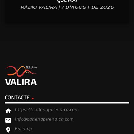
RÀDIO VALIRA | 7 D'AGOST DE 2026
CONTACTE
https://cadenapirenaica.com
home
info@cadenapirenaica.com
email
Encamp
location_on