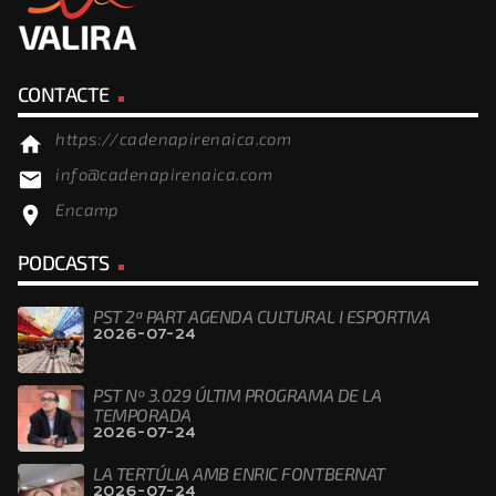
CONTACTE
https://cadenapirenaica.com
home
info@cadenapirenaica.com
email
Encamp
location_on
PODCASTS
PST 2ª PART AGENDA CULTURAL I ESPORTIVA
2026-07-24
PST Nº 3.029 ÚLTIM PROGRAMA DE LA
TEMPORADA
2026-07-24
LA TERTÚLIA AMB ENRIC FONTBERNAT
2026-07-24