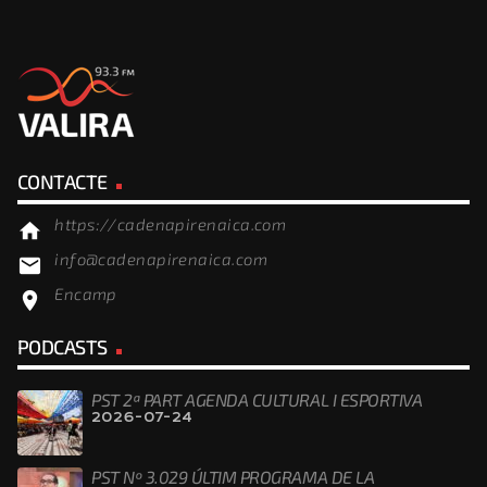
CONTACTE
https://cadenapirenaica.com
home
info@cadenapirenaica.com
email
Encamp
location_on
PODCASTS
PST 2ª PART AGENDA CULTURAL I ESPORTIVA
2026-07-24
PST Nº 3.029 ÚLTIM PROGRAMA DE LA