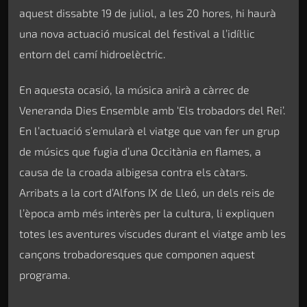
aquest dissabte 19 de juliol, a les 20 hores, hi haurà
una nova actuació musical del festival a l’idíl·lic
entorn del camí hidroelèctric.
En aquesta ocasió, la música anirà a càrrec de
Veneranda Dies Ensemble amb ‘Els trobadors del Rei’.
En l’actuació s’emularà el viatge que van fer un grup
de músics que fugia d’una Occitània en flames, a
causa de la croada albigesa contra els càtars.
Arribats a la cort d’Alfons IX de Lleó, un dels reis de
l’època amb més interès per la cultura, li expliquen
totes les aventures viscudes durant el viatge amb les
cançons trobadoresques que componen aquest
programa.