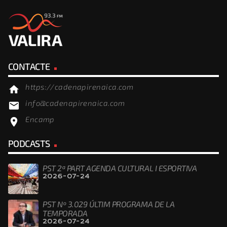
CONTACTE
https://cadenapirenaica.com
home
info@cadenapirenaica.com
email
Encamp
location_on
PODCASTS
PST 2ª PART AGENDA CULTURAL I ESPORTIVA
2026-07-24
PST Nº 3.029 ÚLTIM PROGRAMA DE LA
TEMPORADA
2026-07-24