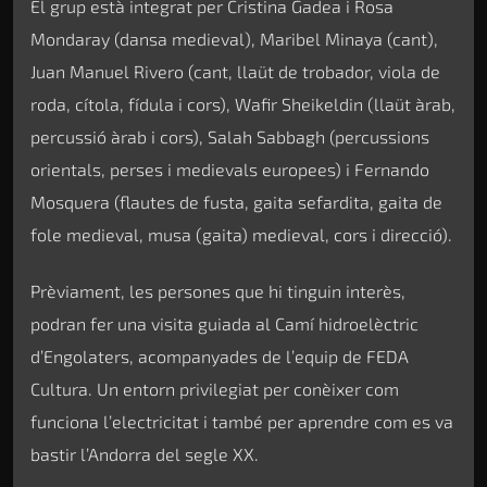
El grup està integrat per Cristina Gadea i Rosa
Mondaray (dansa medieval), Maribel Minaya (cant),
Juan Manuel Rivero (cant, llaüt de trobador, viola de
roda, cítola, fídula i cors), Wafir Sheikeldin (llaüt àrab,
percussió àrab i cors), Salah Sabbagh (percussions
orientals, perses i medievals europees) i Fernando
Mosquera (flautes de fusta, gaita sefardita, gaita de
fole medieval, musa (gaita) medieval, cors i direcció).
Prèviament, les persones que hi tinguin interès,
podran fer una visita guiada al Camí hidroelèctric
d’Engolaters, acompanyades de l’equip de FEDA
Cultura. Un entorn privilegiat per conèixer com
funciona l’electricitat i també per aprendre com es va
bastir l’Andorra del segle XX.