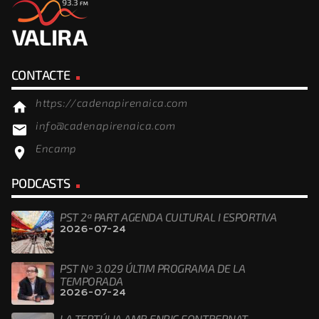
CONTACTE
https://cadenapirenaica.com
home
info@cadenapirenaica.com
email
Encamp
location_on
PODCASTS
PST 2ª PART AGENDA CULTURAL I ESPORTIVA
2026-07-24
PST Nº 3.029 ÚLTIM PROGRAMA DE LA
TEMPORADA
2026-07-24
LA TERTÚLIA AMB ENRIC FONTBERNAT