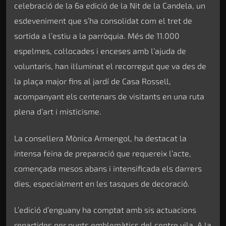
celebració de la 6a edició de la Nit de la Candela, un
esdeveniment que s’ha consolidat com el tret de
sortida a l’estiu a la parròquia. Més de 11.000
espelmes, col·locades i enceses amb l’ajuda de
voluntaris, han il·luminat el recorregut que va des de
la plaça major fins al jardí de Casa Rossell,
acompanyant els centenars de visitants en una ruta
plena d’art i misticisme.
La consellera Mònica Armengol, ha destacat la
intensa feina de preparació que requereix l’acte,
començada mesos abans i intensificada els darrers
dies, especialment en les tasques de decoració.
L’edició d’enguany ha comptat amb sis actuacions
repartides per punts emblemàtics del centre vila. A la