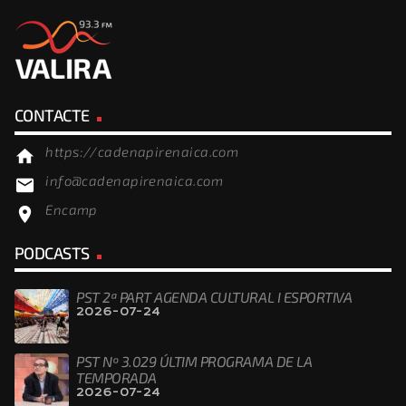
CONTACTE
https://cadenapirenaica.com
home
info@cadenapirenaica.com
email
Encamp
location_on
PODCASTS
PST 2ª PART AGENDA CULTURAL I ESPORTIVA
2026-07-24
PST Nº 3.029 ÚLTIM PROGRAMA DE LA
TEMPORADA
2026-07-24