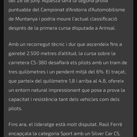
del 28 de juny. Aquesta serà la segona prova
puntuable del Campionat d’Andorra d’Automobilisme
de Muntanya i podria moure l’actual classificació
després de la primera cursa disputada a Arinsal.
Amb un recorregut tècnic i dur que ascendeix fins a
gairebé 2.500 metres d’altitud, la cursa sobre la
carretera CS-380 desafiarà els pilots amb un tram de
tres quilòmetres i un pendent mitjà del 6%. El traçat,
que parteix del quilòmetre 1,8 i arriba al 4,8, ofereix
un entorn natural impressionant que posa a prova la
capacitat i resistència tant dels vehicles com dels
pilots.
Fins ara, el lideratge està molt disputat. Raül Ferré
encapçala la categoria Sport amb un Silver Car CS,