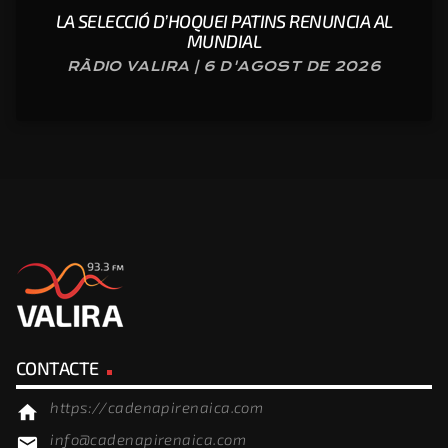
LA SELECCIÓ D’HOQUEI PATINS RENUNCIA AL
MUNDIAL
RÀDIO VALIRA | 6 D'AGOST DE 2026
CONTACTE
https://cadenapirenaica.com
home
info@cadenapirenaica.com
email