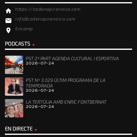
https://cadenapirenaica.com
home
info@cadenapirenaica.com
email
Encamp
location_on
PODCASTS
PST 2ª PART AGENDA CULTURAL I ESPORTIVA
2026-07-24
PST Nº 3.029 ÚLTIM PROGRAMA DE LA
TEMPORADA
2026-07-24
LA TERTÚLIA AMB ENRIC FONTBERNAT
2026-07-24
EN DIRECTE