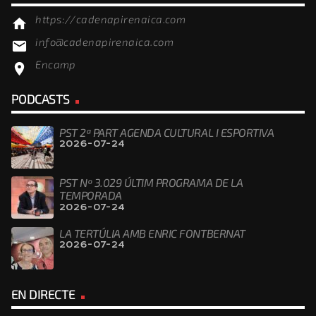
https://cadenapirenaica.com
home
info@cadenapirenaica.com
email
Encamp
location_on
PODCASTS
PST 2ª PART AGENDA CULTURAL I ESPORTIVA
2026-07-24
PST Nº 3.029 ÚLTIM PROGRAMA DE LA
TEMPORADA
2026-07-24
LA TERTÚLIA AMB ENRIC FONTBERNAT
2026-07-24
EN DIRECTE