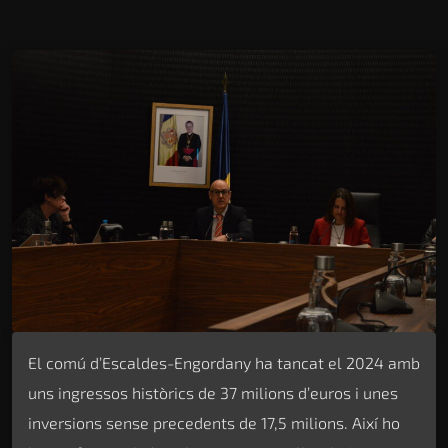
El comú d’Escaldes-Engordany ha tancat el 2024 amb
uns ingressos històrics de 37 milions d’euros i unes
inversions sense precedents de 17,5 milions. Així ho