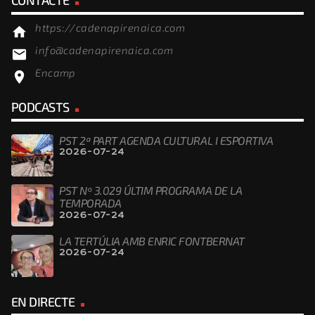
https://cadenapirenaica.com
home
info@cadenapirenaica.com
email
Encamp
location_on
PODCASTS
PST 2ª PART AGENDA CULTURAL I ESPORTIVA
2026-07-24
PST Nº 3.029 ÚLTIM PROGRAMA DE LA
TEMPORADA
2026-07-24
LA TERTÚLIA AMB ENRIC FONTBERNAT
2026-07-24
EN DIRECTE