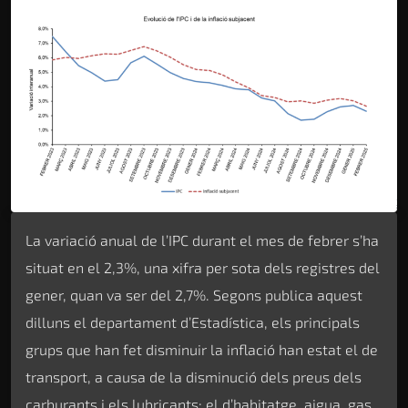
La variació anual de l’IPC durant el mes de febrer s’ha
situat en el 2,3%, una xifra per sota dels registres del
gener, quan va ser del 2,7%. Segons publica aquest
dilluns el departament d’Estadística, els principals
grups que han fet disminuir la inflació han estat el de
transport, a causa de la disminució dels preus dels
carburants i els lubricants; el d’habitatge, aigua, gas,