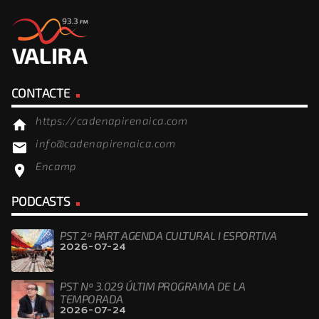
CONTACTE
https://cadenapirenaica.com
home
info@cadenapirenaica.com
email
Encamp
location_on
PODCASTS
PST 2ª PART AGENDA CULTURAL I ESPORTIVA
2026-07-24
PST Nº 3.029 ÚLTIM PROGRAMA DE LA
TEMPORADA
2026-07-24