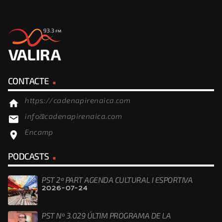
CONTACTE
https://cadenapirenaica.com
home
info@cadenapirenaica.com
email
Encamp
location_on
PODCASTS
PST 2ª PART AGENDA CULTURAL I ESPORTIVA
2026-07-24
PST Nº 3.029 ÚLTIM PROGRAMA DE LA