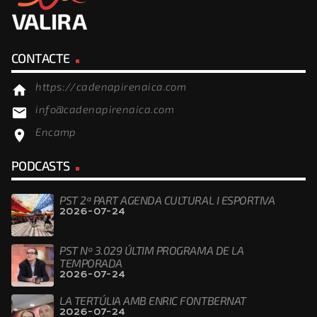
CONTACTE
https://cadenapirenaica.com
home
info@cadenapirenaica.com
email
Encamp
location_on
PODCASTS
PST 2ª PART AGENDA CULTURAL I ESPORTIVA
2026-07-24
PST Nº 3.029 ÚLTIM PROGRAMA DE LA
TEMPORADA
2026-07-24
LA TERTÚLIA AMB ENRIC FONTBERNAT
2026-07-24