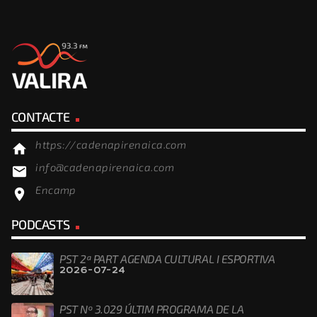
CONTACTE
https://cadenapirenaica.com
home
info@cadenapirenaica.com
email
Encamp
location_on
PODCASTS
PST 2ª PART AGENDA CULTURAL I ESPORTIVA
2026-07-24
PST Nº 3.029 ÚLTIM PROGRAMA DE LA