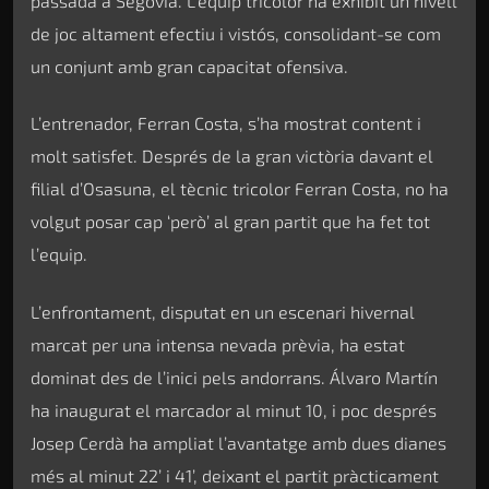
passada a Segòvia. L’equip tricolor ha exhibit un nivell
de joc altament efectiu i vistós, consolidant-se com
un conjunt amb gran capacitat ofensiva.
L’entrenador, Ferran Costa, s’ha mostrat content i
molt satisfet. Després de la gran victòria davant el
filial d’Osasuna, el tècnic tricolor Ferran Costa, no ha
volgut posar cap ‘però’ al gran partit que ha fet tot
l’equip.
L’enfrontament, disputat en un escenari hivernal
marcat per una intensa nevada prèvia, ha estat
dominat des de l’inici pels andorrans. Álvaro Martín
ha inaugurat el marcador al minut 10, i poc després
Josep Cerdà ha ampliat l’avantatge amb dues dianes
més al minut 22’ i 41’, deixant el partit pràcticament