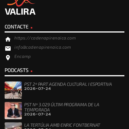
CONTACTE
https://cadenapirenaica.com
home
info@cadenapirenaica.com
email
Encamp
location_on
PODCASTS
PST 2ª PART AGENDA CULTURAL I ESPORTIVA
2026-07-24
PST Nº 3.029 ÚLTIM PROGRAMA DE LA
TEMPORADA
2026-07-24
LA TERTÚLIA AMB ENRIC FONTBERNAT