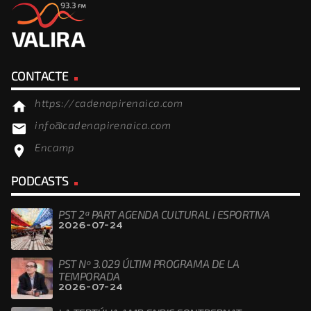
CONTACTE
https://cadenapirenaica.com
home
info@cadenapirenaica.com
email
Encamp
location_on
PODCASTS
PST 2ª PART AGENDA CULTURAL I ESPORTIVA
2026-07-24
PST Nº 3.029 ÚLTIM PROGRAMA DE LA
TEMPORADA
2026-07-24