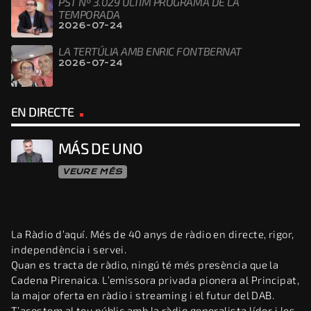
PST Nº 3.029 ÚLTIM PROGRAMA DE LA
TEMPORADA
2026-07-24
LA TERTÚLIA AMB ENRIC FONTBERNAT
2026-07-24
EN DIRECTE
MÁS DE UNO
VEURE MÉS
La Ràdio d’aquí. Més de 40 anys de ràdio en directe, rigor,
independència i servei.
Quan es tracta de ràdio, ningú té més presència que la
Cadena Pirenaica. L’emissora privada pionera al Principat,
la major oferta en ràdio i streaming i el futur del DAB.
T’acostem al teu públic amb la ràdio generalista líder i les