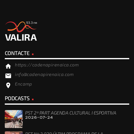
CONTACTE
https://cadenapirenaica.com
home
info@cadenapirenaica.com
email
Encamp
location_on
PODCASTS
PST 2ª PART AGENDA CULTURAL I ESPORTIVA
2026-07-24
PST Nº 3.029 ÚLTIM PROGRAMA DE LA