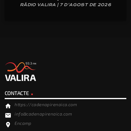
RÀDIO VALIRA | 7 D'AGOST DE 2026
CONTACTE
https://cadenapirenaica.com
home
info@cadenapirenaica.com
email
Encamp
location_on