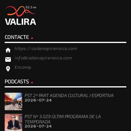
CONTACTE
https://cadenapirenaica.com
home
info@cadenapirenaica.com
email
Encamp
location_on
PODCASTS
PST 2ª PART AGENDA CULTURAL I ESPORTIVA
2026-07-24
PST Nº 3.029 ÚLTIM PROGRAMA DE LA
TEMPORADA
2026-07-24