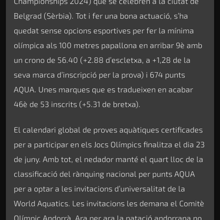
Championships 2024) que se celebren a la ciutat de
Belgrad (Sèrbia). Tot i fer una bona actuació, s’ha
quedat sense opcions esportives per fer la mínima
olímpica als 100 metres papallona en arribar 9è amb
un crono de 56.40 (+2.88 d’escletxa, a +1,28 de la
seva marca d’inscripció per la prova) i 674 punts
AQUA. Unes marques que es tradueixen en acabar
46è de 53 inscrits (+5.31 de bretxa).
El calendari global de proves aquàtiques certificades
per a participar en els Jocs Olímpics finalitza el dia 23
de juny. Amb tot, el nedador manté el quart lloc de la
classificació del rànquing nacional per punts AQUA
per a optar a les invitacions d’universalitat de la
World Aquatics. Les invitacions les demana el Comitè
Olímpic Andorrà. Ara per ara la natació andorrana no