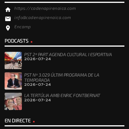
https://cadenapirenaica.com
home
info@cadenapirenaica.com
email
Encamp
location_on
PODCASTS
PST 2ª PART AGENDA CULTURAL I ESPORTIVA
2026-07-24
PST Nº 3.029 ÚLTIM PROGRAMA DE LA
TEMPORADA
2026-07-24
LA TERTÚLIA AMB ENRIC FONTBERNAT
2026-07-24
EN DIRECTE