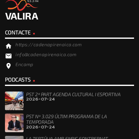
CONTACTE
https://cadenapirenaica.com
home
info@cadenapirenaica.com
email
Encamp
location_on
PODCASTS
PST 2ª PART AGENDA CULTURAL I ESPORTIVA
2026-07-24
PST Nº 3.029 ÚLTIM PROGRAMA DE LA
TEMPORADA
2026-07-24
LA TERTÚLIA AMB ENRIC FONTBERNAT