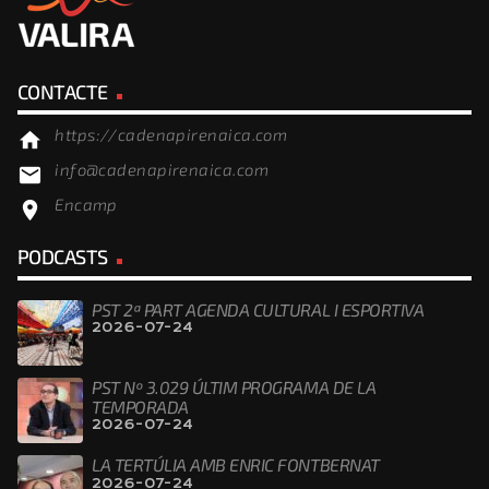
CONTACTE
https://cadenapirenaica.com
home
info@cadenapirenaica.com
email
Encamp
location_on
PODCASTS
PST 2ª PART AGENDA CULTURAL I ESPORTIVA
2026-07-24
PST Nº 3.029 ÚLTIM PROGRAMA DE LA
TEMPORADA
2026-07-24
LA TERTÚLIA AMB ENRIC FONTBERNAT
2026-07-24