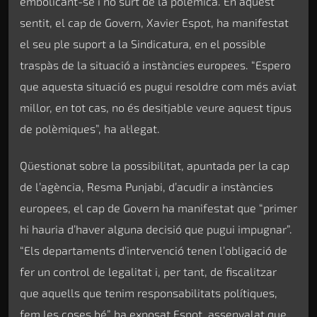
embolicant-se i no surt de la polèmica. En aquest
sentit, el cap de Govern, Xavier Espot, ha manifestat
el seu ple suport a la Sindicatura, en el possible
traspàs de la situació a instàncies europees. “Espero
que aquesta situació es pugui resoldre com més aviat
millor, en tot cas, no és desitjable veure aquest tipus
de polèmiques”, ha al·legat.
Qüestionat sobre la possibilitat, apuntada per la cap
de l’agència, Resma Punjabi, d’acudir a instàncies
europees, el cap de Govern ha manifestat que “primer
hi hauria d’haver alguna decisió que pugui impugnar”.
“Els departaments d’intervenció tenen l’obligació de
fer un control de legalitat i, per tant, de fiscalitzar
que aquells que tenim responsabilitats polítiques,
fem les coses bé” ha exposat Espot, assenyalat que