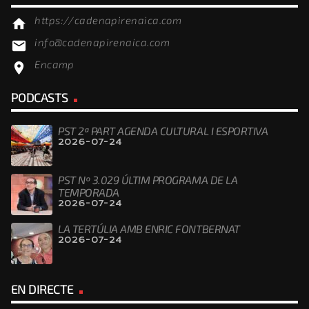
https://cadenapirenaica.com
home
info@cadenapirenaica.com
email
Encamp
location_on
PODCASTS
PST 2ª PART AGENDA CULTURAL I ESPORTIVA
2026-07-24
PST Nº 3.029 ÚLTIM PROGRAMA DE LA
TEMPORADA
2026-07-24
LA TERTÚLIA AMB ENRIC FONTBERNAT
2026-07-24
EN DIRECTE