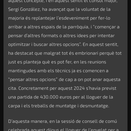
aquest concepte, i en aquest sentit el cònsol major,
Sergi González, ha avançat que la voluntat de la
majoria és replantejar l’esdeveniment per fer-lo
arribar a altres espais de la parròquia, i “començar a
pensar d’altres formats o altres idees per intentar
optimitzar i buscar altres opcions”. En aquest sentit,
ha destacat que malgrat tot és embrionari perquè tot
just es planteja què es pot fer, en les reunions
mantingudes amb els tècnics ja es comencen a
“pensar altres opcions” de cap a on pot anar aquesta
cita. Concretament per aquest 2024 s’havia previst
una partida de 430.000 euros per al lloguer de la
carpa i els treballs de muntatge i desmuntatge.
D’aquesta manera, en la sessió de consell de comú
celebrada aquest dijous el lloguer de l’envelat per a